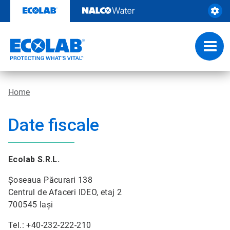
Skip
to
content
Toggl
navig
Home
Date fiscale
Ecolab S.R.L.
Şoseaua Păcurari 138
Centrul de Afaceri IDEO, etaj 2
700545 Iaşi
Tel.: +40-232-222-210