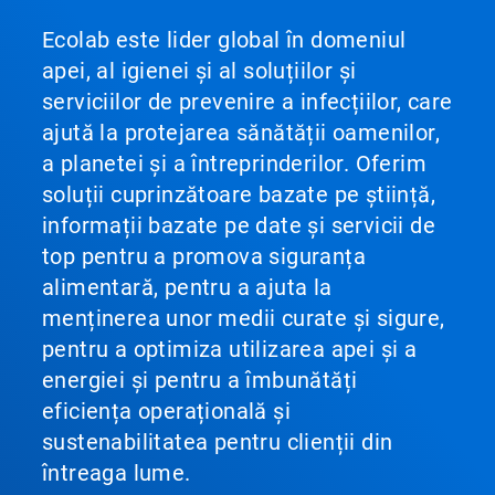
Ecolab este lider global în domeniul
apei, al igienei și al soluțiilor și
serviciilor de prevenire a infecțiilor, care
ajută la protejarea sănătății oamenilor,
a planetei și a întreprinderilor. Oferim
soluții cuprinzătoare bazate pe știință,
informații bazate pe date și servicii de
top pentru a promova siguranța
alimentară, pentru a ajuta la
menținerea unor medii curate și sigure,
pentru a optimiza utilizarea apei și a
energiei și pentru a îmbunătăți
eficiența operațională și
sustenabilitatea pentru clienții din
întreaga lume.