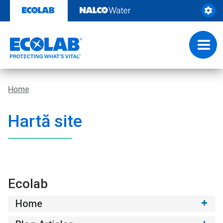
Skip
to
content
Toggl
navig
Home
Hartă site
Ecolab
Home